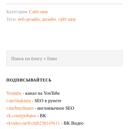
Категория:
Сайт-шоу
Теги:
веб-дизайн
,
дизайн
,
сайт-шоу
ПОДПИСЫВАЙТЕСЬ
Youtube
- канал на YouTube
t.me/shakinru
- SEO в рунете
t.me/burzhunet
- англоязычное SEO
vk.com/globator
- ВК
vkvideo.ru/@club238145611
- ВК Видео