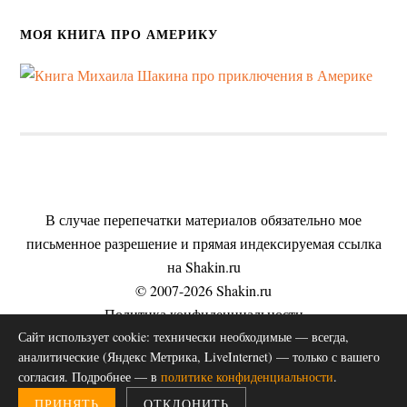
МОЯ КНИГА ПРО АМЕРИКУ
В случае перепечатки материалов обязательно мое
письменное разрешение и прямая индексируемая ссылка
на Shakin.ru
© 2007-2026 Shakin.ru
Политика конфиденциальности
Сайт использует cookie: технически необходимые — всегда,
Пользовательское соглашение
аналитические (Яндекс Метрика, LiveInternet) — только с вашего
Согласие на обработку персональных данных
согласия. Подробнее — в
политике конфиденциальности
.
Публичная оферта на оказание услуг
ПРИНЯТЬ
ОТКЛОНИТЬ