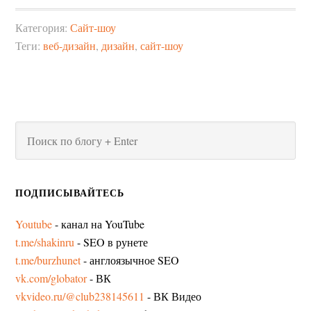
Категория:
Сайт-шоу
Теги:
веб-дизайн
,
дизайн
,
сайт-шоу
ПОДПИСЫВАЙТЕСЬ
Youtube
- канал на YouTube
t.me/shakinru
- SEO в рунете
t.me/burzhunet
- англоязычное SEO
vk.com/globator
- ВК
vkvideo.ru/@club238145611
- ВК Видео