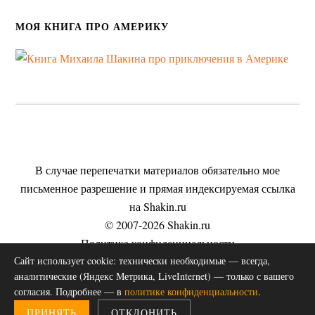
МОЯ КНИГА ПРО АМЕРИКУ
В случае перепечатки материалов обязательно мое
письменное разрешение и прямая индексируемая ссылка
на Shakin.ru
© 2007-2026 Shakin.ru
Политика конфиденциальности
Сайт использует cookie: технически необходимые — всегда,
Пользовательское соглашение
аналитические (Яндекс Метрика, LiveInternet) — только с вашего
Согласие на обработку персональных данных
согласия. Подробнее — в
политике конфиденциальности
.
Публичная оферта на оказание услуг
ПРИНЯТЬ
ОТКЛОНИТЬ