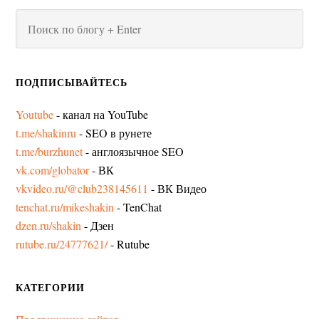
ПОДПИСЫВАЙТЕСЬ
Youtube
- канал на YouTube
t.me/shakinru
- SEO в рунете
t.me/burzhunet
- англоязычное SEO
vk.com/globator
- ВК
vkvideo.ru/@club238145611
- ВК Видео
tenchat.ru/mikeshakin
- TenChat
dzen.ru/shakin
- Дзен
rutube.ru/24777621/
- Rutube
КАТЕГОРИИ