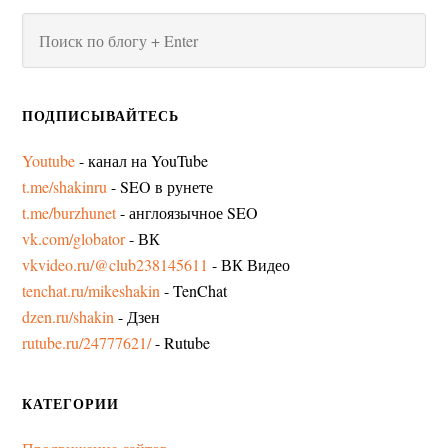
ПОДПИСЫВАЙТЕСЬ
Youtube
- канал на YouTube
t.me/shakinru
- SEO в рунете
t.me/burzhunet
- англоязычное SEO
vk.com/globator
- ВК
vkvideo.ru/@club238145611
- ВК Видео
tenchat.ru/mikeshakin
- TenChat
dzen.ru/shakin
- Дзен
rutube.ru/24777621/
- Rutube
КАТЕГОРИИ