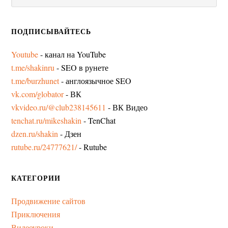
ПОДПИСЫВАЙТЕСЬ
Youtube
- канал на YouTube
t.me/shakinru
- SEO в рунете
t.me/burzhunet
- англоязычное SEO
vk.com/globator
- ВК
vkvideo.ru/@club238145611
- ВК Видео
tenchat.ru/mikeshakin
- TenChat
dzen.ru/shakin
- Дзен
rutube.ru/24777621/
- Rutube
КАТЕГОРИИ
Продвижение сайтов
Приключения
Видеоуроки