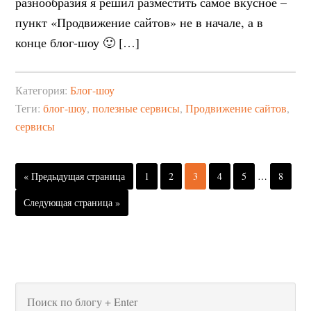
разнообразия я решил разместить самое вкусное –
пункт «Продвижение сайтов» не в начале, а в
конце блог-шоу 🙂 […]
Категория:
Блог-шоу
Теги:
блог-шоу
,
полезные сервисы
,
Продвижение сайтов
,
сервисы
« Предыдущая страница
1
2
3
4
5
…
8
Следующая страница »