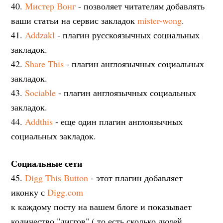
40.
Мистер Вонг
- позволяет читателям добавлять
ваши статьи на сервис закладок
mister-wong
.
41.
Addzakl
- плагин русскоязычных социальных
закладок.
42.
Share This
- плагин англоязычных социальных
закладок.
43.
Sociable
- плагин англоязычных социальных
закладок.
44.
Addthis
- еще один плагин англоязычных
социальных закладок.
Социальные сети
45.
Digg This Button
- этот плагин добавляет
иконку с
Digg.com
к каждому посту на вашем блоге и показывает
количество "диггов" ( то есть сколько людей