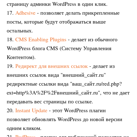
страницу админки WordPress в один клик.
17.
Adhesive
- позволяет делать прикрепленные
посты, которые будут отображаться выше
остальных.
18.
CMS Enabling Plugins
- делает из обычного
WordPress блога CMS (Систему Управления
Контентом).
19.
Редирект для внешних ссылок
- делает из
внешних ссылок вида "внешний_сайт.ru"
редиректные ссылки вида "ваш_сайт.ru/red.php?
ext=http%3A%2F%2Fвнешний_сайт.ru", что не дает
передавать вес страницы по ссылке.
20.
Instant Update
- этот WordPress плагин
позволяет обновлять WordPress до новой версии
одним кликом.
21.
PodPress
- плагин для публикаций подкастов на