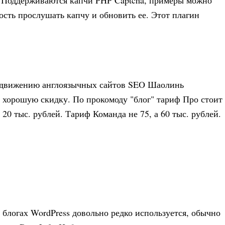
 Поддерживаются капчи PHP Captcha, примеры можно
ость прослушать капчу и обновить ее. Этот плагин
одвижению англоязычных сайтов SEO Шаолинь
аю хорошую скидку. По прокомоду "блог" тариф Про стоит
а 20 тыс. рублей. Тариф Команда не 75, а 60 тыс. рублей.
 блогах WordPress довольно редко используется, обычно