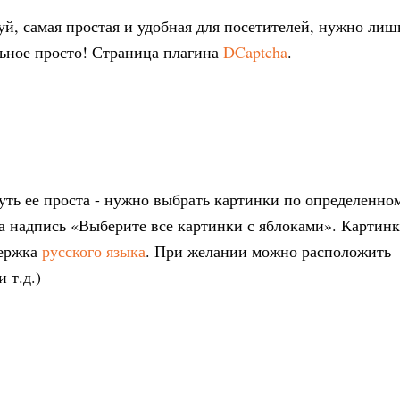
луй, самая простая и удобная для посетителей, нужно лиш
льное просто! Страница плагина
DCaptcha
.
уть ее проста - нужно выбрать картинки по определенно
а надпись «Выберите все картинки с яблоками». Картин
держка
русского языка
. При желании можно расположить
 т.д.)