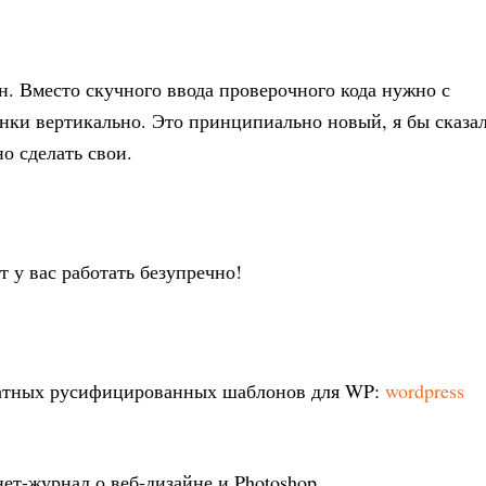
. Вместо скучного ввода проверочного кода нужно с
ки вертикально. Это принципиально новый, я бы сказал
о сделать свои.
т у вас работать безупречно!
латных русифицированных шаблонов для WP:
wordpress
нет-журнал о веб-дизайне и Photoshop