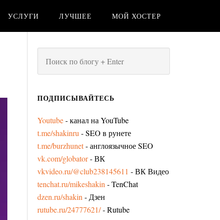
УСЛУГИ
ЛУЧШЕЕ
МОЙ ХОСТЕР
ПОДПИСЫВАЙТЕСЬ
Youtube
- канал на YouTube
t.me/shakinru
- SEO в рунете
t.me/burzhunet
- англоязычное SEO
vk.com/globator
- ВК
vkvideo.ru/@club238145611
- ВК Видео
tenchat.ru/mikeshakin
- TenChat
dzen.ru/shakin
- Дзен
rutube.ru/24777621/
- Rutube