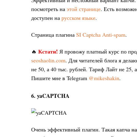
Эффективный и несложный вариант капчи.
посмотреть на
этой странице
. Есть возможн
доступен на
русском языке
.
Страница плагина
SI Captcha Anti-spam
.
Кстати!
🔥
Я провожу платный курс по пр
seoshaolin.com
. Для читателей блога я дел
не 50, а 40 тыс. рублей. Тариф Лайт не 25, 
Пишите мне в Telegram
@mikeshakin
.
6. yaCAPTCHA
Очень эффективный плагин. Такая капча на