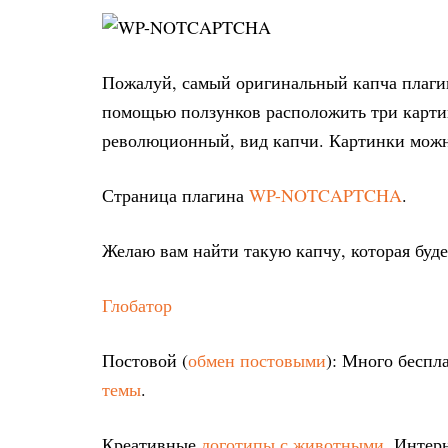
Пожалуй, самый оригинальный капча плагин
помощью ползунков расположить три картин
революционный, вид капчи. Картинки можн
Страница плагина
WP-NOTCAPTCHA
.
Желаю вам найти такую капчу, которая буде
Глобатор
Постовой (
обмен постовыми
): Много бесп
темы
.
Креативные
логотипы с животными
. Интер