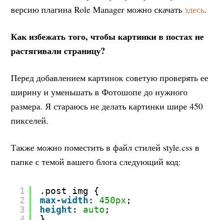
версию плагина Role Manager можно скачать
здесь
.
Как избежать того, чтобы картинки в постах не
растягивали страницу?
Перед добавлением картинок советую проверять ее
ширину и уменьшать в Фотошопе до нужного
размера. Я стараюсь не делать картинки шире 450
пикселей.
Также можно поместить в файл стилей style.css в
папке с темой вашего блога следующий код:
1
.post img {
2
max-width
: 
450px
;
3
height
: 
auto
;
4
}