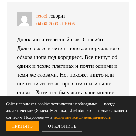
retool
говорит
04.08.2009 at 19:05
Довольно интересный фак. Спасибо!
Долго рылся в сети в поисках нормального
обзора шопа под вордпресс. Все пишут об
одних и техже плагинах и почти одними и
теми же словами. Но, похоже, никто или
почти никто из авторов эти плагины не
ставил. Хотелось бы узнать ваше мнение
на тему магазин под WP и услышать ваши
Сайт использует cookie: технически необходимые — всегда,
рекомендации.
аналитические (Яндекс Метрика, LiveInternet) — только с вашего
согласия. Подробнее — в
политике конфиденциальности
.
Самые известные:
ПРИНЯТЬ
ОТКЛОНИТЬ
-QuickShop - добавляет кнопку КУПИТЬ к
посту, но новая версия с интегрированной