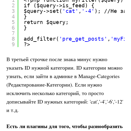
2
if ($query->is_feed) {
3
$query->set(
'cat'
,
'-4'
); //Не заб
4
}
5
return $query;
6
}
7
8
add_filter(
'pre_get_posts'
,
'myFil
9
?>
В третьей строчке после знака минус нужно
указать ID нужной категории. ID категории можно
узнать, если зайти в админке в Manage-Categories
(Редактирование-Категории). Если нужно
исключить несколько категорий, то просто
дописывайте ID нужных категорий: 'cat','-4','-6','-12'
и т.д.
Есть ли плагины для того, чтобы разнообразить