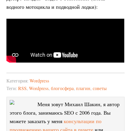
водного мотоцикла и подводной лодки):
Категория:
Wordpress
Теги:
RSS
,
Wordpress
,
блогосфера
,
плагин
,
советы
Меня зовут Михаил Шакин, я автор
этого блога, занимаюсь SEO с 2006 года. Вы
можете заказать у меня
консультации по
продвижению вашего сайта в рунете
или