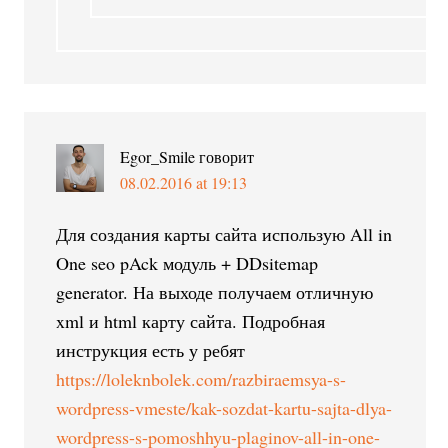
Egor_Smile
говорит
08.02.2016 at 19:13
Для создания карты сайта использую All in
One seo pAck модуль + DDsitemap
generator. На выходе получаем отличную
xml и html карту сайта. Подробная
инструкция есть у ребят
https://loleknbolek.com/razbiraemsya-s-
wordpress-vmeste/kak-sozdat-kartu-sajta-dlya-
wordpress-s-pomoshhyu-plaginov-all-in-one-