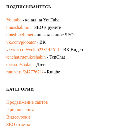
ПОДПИСЫВАЙТЕСЬ
Youtube
- канал на YouTube
t.me/shakinru
- SEO в рунете
t.me/burzhunet
- англоязычное SEO
vk.com/globator
- ВК
vkvideo.ru/@club238145611
- ВК Видео
tenchat.ru/mikeshakin
- TenChat
dzen.ru/shakin
- Дзен
rutube.ru/24777621/
- Rutube
КАТЕГОРИИ
Продвижение сайтов
Приключения
Видеоуроки
SEO ответы