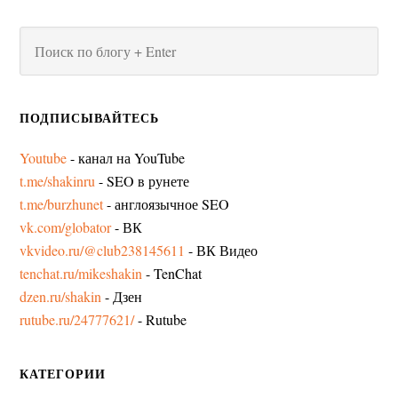
ПОДПИСЫВАЙТЕСЬ
Youtube
- канал на YouTube
t.me/shakinru
- SEO в рунете
t.me/burzhunet
- англоязычное SEO
vk.com/globator
- ВК
vkvideo.ru/@club238145611
- ВК Видео
tenchat.ru/mikeshakin
- TenChat
dzen.ru/shakin
- Дзен
rutube.ru/24777621/
- Rutube
КАТЕГОРИИ