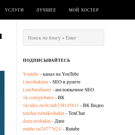
УСЛУГИ
ЛУЧШЕЕ
МОЙ ХОСТЕР
и
ПОДПИСЫВАЙТЕСЬ
Youtube
- канал на YouTube
t.me/shakinru
- SEO в рунете
t.me/burzhunet
- англоязычное SEO
vk.com/globator
- ВК
vkvideo.ru/@club238145611
- ВК Видео
tenchat.ru/mikeshakin
- TenChat
dzen.ru/shakin
- Дзен
rutube.ru/24777621/
- Rutube