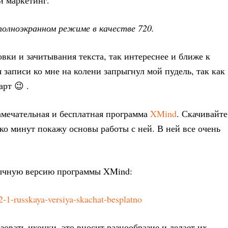
и маркетинг.
полноэкранном режиме в качестве 720.
овки и зачитывания текста, так интереснее и ближе к
 записи ко мне на колени запрыгнул мой пудель, так как
арт 😉 .
амечательная и бесплатная программа
XMind
. Скачивайте
ько минут покажу основы работы с ней. В ней все очень
язычную версию программы XMind:
2-1-russkaya-versiya-skachat-besplatno
овать иконки, это вносит разнообразие и делает их