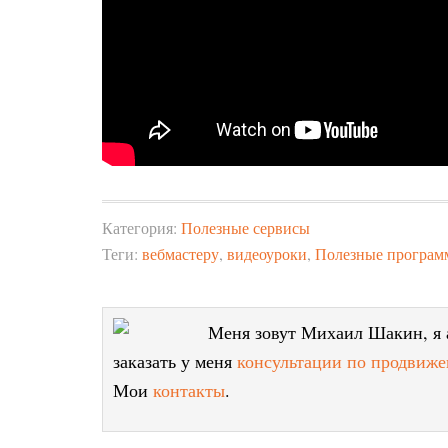
Категория:
Полезные сервисы
Теги:
вебмастеру
,
видеоуроки
,
Полезные програ
Меня зовут Михаил Шакин, я а
заказать у меня
консультации по продвиже
Мои
контакты
.