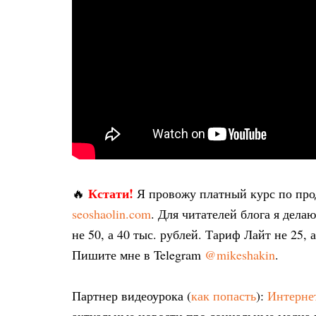
Кстати!
🔥
Я провожу платный курс по пр
seoshaolin.com
. Для читателей блога я дел
не 50, а 40 тыс. рублей. Тариф Лайт не 25, 
Пишите мне в Telegram
@mikeshakin
.
Партнер видеоурока (
как попасть
):
Интернет