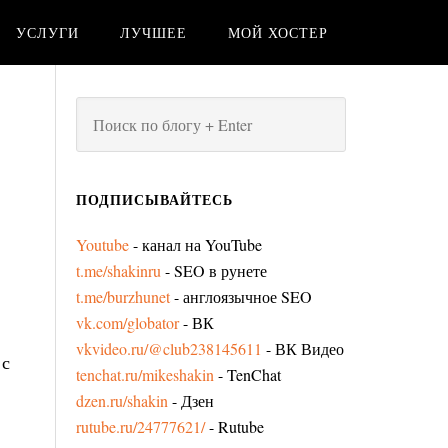
УСЛУГИ
ЛУЧШЕЕ
МОЙ ХОСТЕР
ПОДПИСЫВАЙТЕСЬ
Youtube
- канал на YouTube
t.me/shakinru
- SEO в рунете
t.me/burzhunet
- англоязычное SEO
vk.com/globator
- ВК
vkvideo.ru/@club238145611
- ВК Видео
 с
tenchat.ru/mikeshakin
- TenChat
dzen.ru/shakin
- Дзен
rutube.ru/24777621/
- Rutube