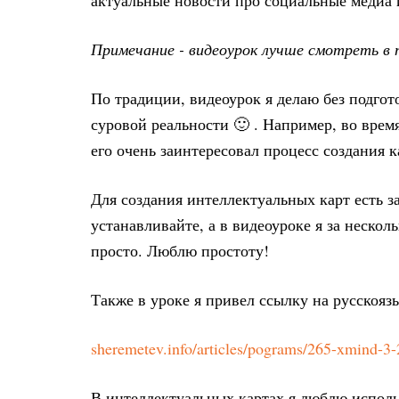
актуальные новости про социальные медиа 
Примечание - видеоурок лучше смотреть в 
По традиции, видеоурок я делаю без подгот
суровой реальности 🙂 . Например, во время
его очень заинтересовал процесс создания к
Для создания интеллектуальных карт есть з
устанавливайте, а в видеоуроке я за нескол
просто. Люблю простоту!
Также в уроке я привел ссылку на русско
sheremetev.info/articles/pograms/265-xmind-3-
В интеллектуальных картах я люблю использ