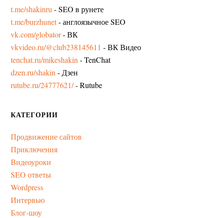
t.me/shakinru
- SEO в рунете
t.me/burzhunet
- англоязычное SEO
vk.com/globator
- ВК
vkvideo.ru/@club238145611
- ВК Видео
tenchat.ru/mikeshakin
- TenChat
dzen.ru/shakin
- Дзен
rutube.ru/24777621/
- Rutube
КАТЕГОРИИ
Продвижение сайтов
Приключения
Видеоуроки
SEO ответы
Wordpress
Интервью
Блог-шоу