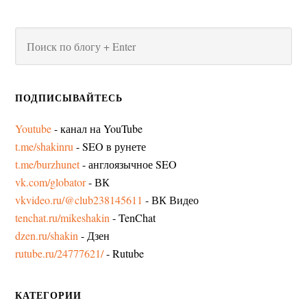
ПОДПИСЫВАЙТЕСЬ
Youtube
- канал на YouTube
t.me/shakinru
- SEO в рунете
t.me/burzhunet
- англоязычное SEO
vk.com/globator
- ВК
vkvideo.ru/@club238145611
- ВК Видео
tenchat.ru/mikeshakin
- TenChat
dzen.ru/shakin
- Дзен
rutube.ru/24777621/
- Rutube
КАТЕГОРИИ