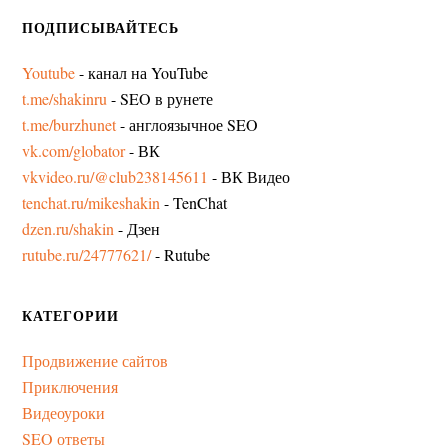
ПОДПИСЫВАЙТЕСЬ
Youtube
- канал на YouTube
t.me/shakinru
- SEO в рунете
t.me/burzhunet
- англоязычное SEO
vk.com/globator
- ВК
vkvideo.ru/@club238145611
- ВК Видео
tenchat.ru/mikeshakin
- TenChat
dzen.ru/shakin
- Дзен
rutube.ru/24777621/
- Rutube
КАТЕГОРИИ
Продвижение сайтов
Приключения
Видеоуроки
SEO ответы