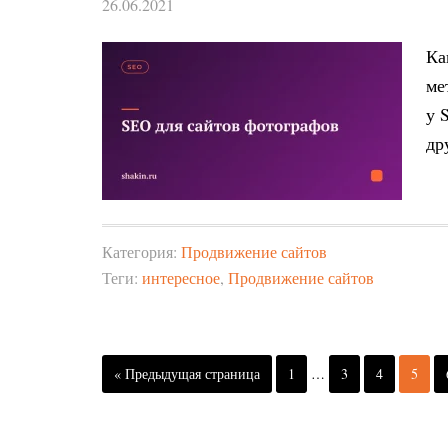
26.06.2021
Ка
ме
у 
др
Категория:
Продвижение сайтов
Теги:
интересное
,
Продвижение сайтов
« Предыдущая страница
1
…
3
4
5