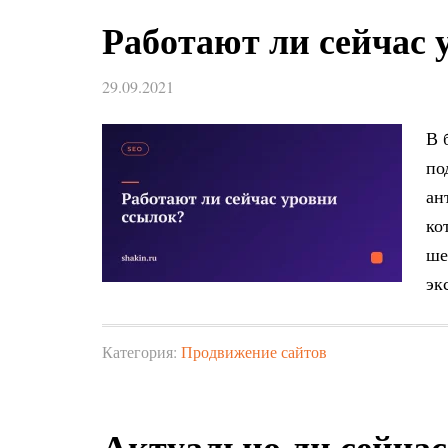
Работают ли сейчас 
29.09.2021
В 
по
ан
ко
ше
эк
Категория:
Продвижение сайтов
Актуально ли сейчас