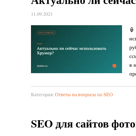
11.09.2021
🏮
ис
ру
сс
в 
пр
Категория:
Ответы на вопросы по SEO
SEO для сайтов фот