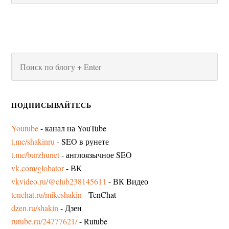
ПОДПИСЫВАЙТЕСЬ
Youtube
- канал на YouTube
t.me/shakinru
- SEO в рунете
t.me/burzhunet
- англоязычное SEO
vk.com/globator
- ВК
vkvideo.ru/@club238145611
- ВК Видео
tenchat.ru/mikeshakin
- TenChat
dzen.ru/shakin
- Дзен
rutube.ru/24777621/
- Rutube