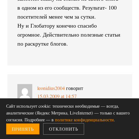
в одном из его сообществ. Результат- 100
посетителей менее чем за сутки.
Ну и Глобатору конечно спасибо
огромное. Действительно полезные статьи
по раскрутке блогов.
leonidius2004
говорит
15.03.2009 at 14:57
Сайт использует cookie: технически необходимые — всегда,
Есть альтернатива-это плагин
аналитические (Яндекс Метрика, LiveInternet) — только с вашего
согласия. Подробнее — в
политике конфиденциальности
.
отсроченного кросспостинга.
ПРИНЯТЬ
ОТКЛОНИТЬ
Кросспостинг происходит через неделю
после публикации. Отличное решение,