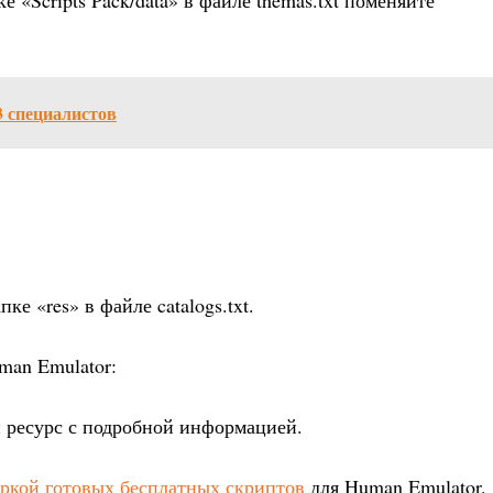
 «Scripts Pack/data» в файле themas.txt поменяйте
3 специалистов
е «res» в файле catalogs.txt.
man Emulator:
 ресурс с подробной информацией.
ркой готовых бесплатных скриптов
для Human Emulator.