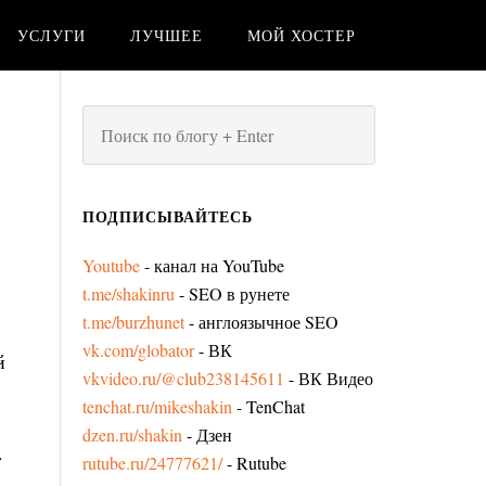
УСЛУГИ
ЛУЧШЕЕ
МОЙ ХОСТЕР
ПОДПИСЫВАЙТЕСЬ
Youtube
- канал на YouTube
t.me/shakinru
- SEO в рунете
t.me/burzhunet
- англоязычное SEO
vk.com/globator
- ВК
й
vkvideo.ru/@club238145611
- ВК Видео
tenchat.ru/mikeshakin
- TenChat
dzen.ru/shakin
- Дзен
.
rutube.ru/24777621/
- Rutube