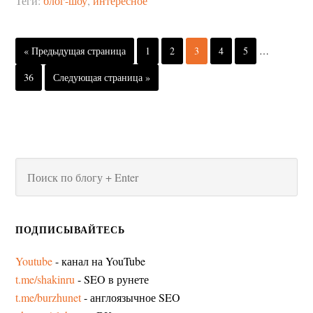
Теги:
блог-шоу
,
интересное
« Предыдущая страница
1
2
3
4
5
…
36
Следующая страница »
ПОДПИСЫВАЙТЕСЬ
Youtube
- канал на YouTube
t.me/shakinru
- SEO в рунете
t.me/burzhunet
- англоязычное SEO