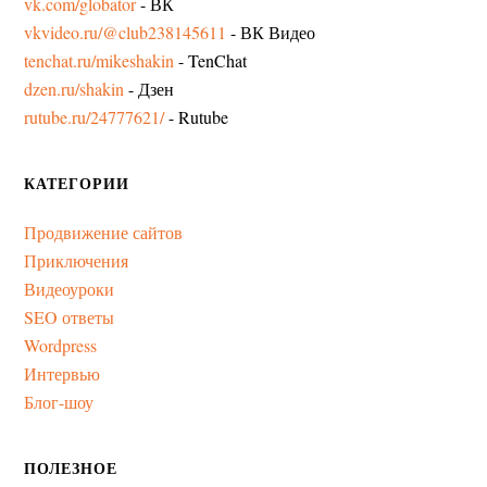
vk.com/globator
- ВК
vkvideo.ru/@club238145611
- ВК Видео
tenchat.ru/mikeshakin
- TenChat
dzen.ru/shakin
- Дзен
rutube.ru/24777621/
- Rutube
КАТЕГОРИИ
Продвижение сайтов
Приключения
Видеоуроки
SEO ответы
Wordpress
Интервью
Блог-шоу
ПОЛЕЗНОЕ