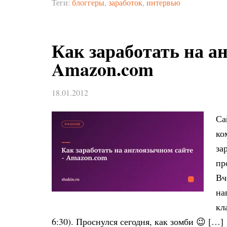
Теги:
блоггеры
,
заработок
,
интервью
Как заработать на а
Amazon.com
18.01.2012
Са
ко
за
пр
Вч
на
кл
6:30). Проснулся сегодня, как зомби 😉 […]