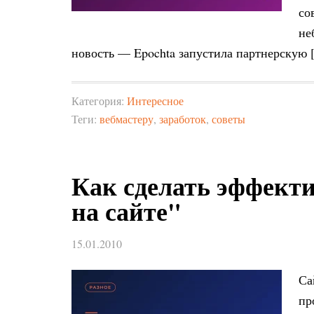
со
не
новость — Epochta запустила партнерскую 
Категория:
Интересное
Теги:
вебмастеру
,
заработок
,
советы
Как сделать эффект
на сайте"
15.01.2010
Са
пр