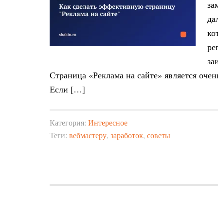
за
да
ко
ре
за
Страница «Реклама на сайте» является оче
Если […]
Категория:
Интересное
Теги:
вебмастеру
,
заработок
,
советы