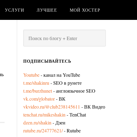
УСЛУГИ
ЛУЧШЕЕ
МОЙ ХОСТЕР
ПОДПИСЫВАЙТЕСЬ
чь
Youtube
- канал на YouTube
t.me/shakinru
- SEO в рунете
t.me/burzhunet
- англоязычное SEO
vk.com/globator
- ВК
vkvideo.ru/@club238145611
- ВК Видео
tenchat.ru/mikeshakin
- TenChat
dzen.ru/shakin
- Дзен
rutube.ru/24777621/
- Rutube