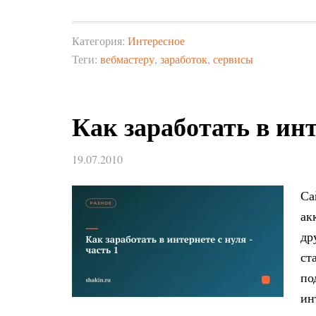
Категория:
Интересное
Теги:
вебмастеру
,
заработок
,
сервисы
Как заработать в инт
19.07.2010
Са
ак
др
ст
по
ин