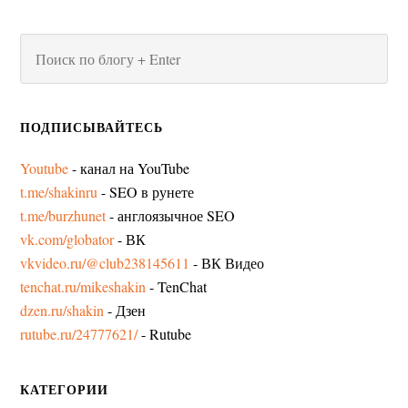
ПОДПИСЫВАЙТЕСЬ
Youtube
- канал на YouTube
t.me/shakinru
- SEO в рунете
t.me/burzhunet
- англоязычное SEO
vk.com/globator
- ВК
vkvideo.ru/@club238145611
- ВК Видео
tenchat.ru/mikeshakin
- TenChat
dzen.ru/shakin
- Дзен
rutube.ru/24777621/
- Rutube
КАТЕГОРИИ