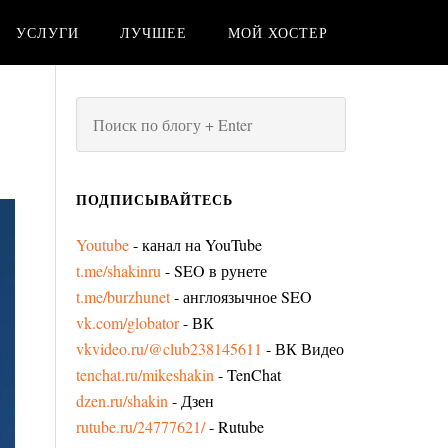
УСЛУГИ
ЛУЧШЕЕ
МОЙ ХОСТЕР
ПОДПИСЫВАЙТЕСЬ
Youtube
- канал на YouTube
t.me/shakinru
- SEO в рунете
t.me/burzhunet
- англоязычное SEO
vk.com/globator
- ВК
vkvideo.ru/@club238145611
- ВК Видео
tenchat.ru/mikeshakin
- TenChat
dzen.ru/shakin
- Дзен
rutube.ru/24777621/
- Rutube