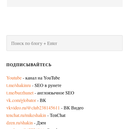
ПОДПИСЫВАЙТЕСЬ
Youtube
- канал на YouTube
t.me/shakinru
- SEO в рунете
t.me/burzhunet
- англоязычное SEO
vk.com/globator
- ВК
vkvideo.ru/@club238145611
- ВК Видео
tenchat.ru/mikeshakin
- TenChat
dzen.ru/shakin
- Дзен