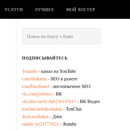
УСЛУГИ
ЛУЧШЕЕ
МОЙ ХОСТЕР
ПОДПИСЫВАЙТЕСЬ
Youtube
- канал на YouTube
t.me/shakinru
- SEO в рунете
t.me/burzhunet
- англоязычное SEO
vk.com/globator
- ВК
vkvideo.ru/@club238145611
- ВК Видео
tenchat.ru/mikeshakin
- TenChat
dzen.ru/shakin
- Дзен
rutube.ru/24777621/
- Rutube