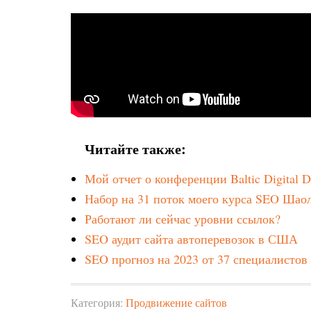
Читайте также:
Мой отчет о конференции Baltic Digital D
Набор на 31 поток моего курса SEO Шао
Работают ли сейчас уровни ссылок?
SEO аудит сайта автоперевозок в США
SEO прогноз на 2023 от 37 специалистов
Категория:
Продвижение сайтов