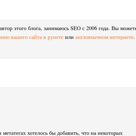
втор этого блога, занимаюсь SEO с 2006 года. Вы может
нию вашего сайта в рунете
или
англоязычном интернете
.
 метатегах хотелось бы добавить, что на некоторых