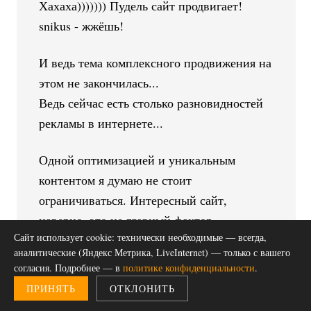
Хахаха))))))) Пудель сайт продвигает!
snikus - жжёшь!
И ведь тема комплексного продвижения на
этом не закончилась...
Ведь сейчас есть столько разновидностей
рекламы в интернете...
Одной оптимизацией и уникальным
контентом я думаю не стоит
ограничиваться. Интересный сайт,
наверно, это не главный фактор
Сайт использует cookie: технически необходимые — всегда,
продвижения, но он естественный)
аналитические (Яндекс Метрика, LiveInternet) — только с вашего
согласия. Подробнее — в
политике конфиденциальности
.
Мысль... Под продвижением сайта не
ПРИНЯТЬ
ОТКЛОНИТЬ
стоит понимать только оптимизацию.