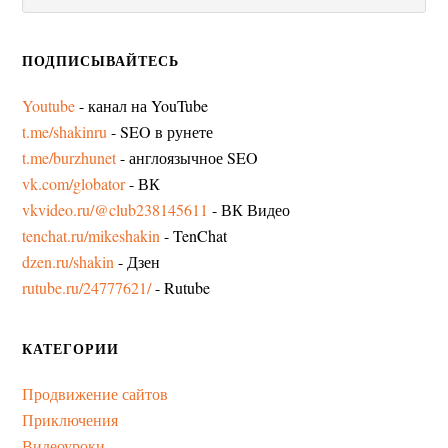
ПОДПИСЫВАЙТЕСЬ
Youtube
- канал на YouTube
t.me/shakinru
- SEO в рунете
t.me/burzhunet
- англоязычное SEO
vk.com/globator
- ВК
vkvideo.ru/@club238145611
- ВК Видео
tenchat.ru/mikeshakin
- TenChat
dzen.ru/shakin
- Дзен
rutube.ru/24777621/
- Rutube
КАТЕГОРИИ
Продвижение сайтов
Приключения
Видеоуроки