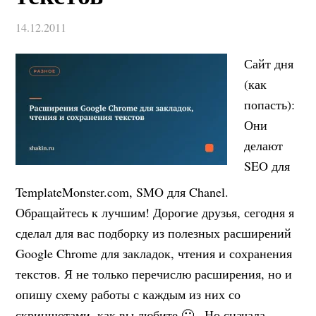
14.12.2011
Сайт дня
(как
попасть):
Они
делают
SEO для
TemplateMonster.com, SMO для Chanel.
Обращайтесь к лучшим! Дорогие друзья, сегодня я
сделал для вас подборку из полезных расширений
Google Chrome для закладок, чтения и сохранения
текстов. Я не только перечислю расширения, но и
опишу схему работы с каждым из них со
скриншотами, как вы любите 🙂 . Но сначала