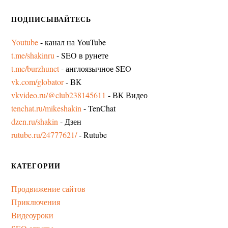
ПОДПИСЫВАЙТЕСЬ
Youtube
- канал на YouTube
t.me/shakinru
- SEO в рунете
t.me/burzhunet
- англоязычное SEO
vk.com/globator
- ВК
vkvideo.ru/@club238145611
- ВК Видео
tenchat.ru/mikeshakin
- TenChat
dzen.ru/shakin
- Дзен
rutube.ru/24777621/
- Rutube
КАТЕГОРИИ
Продвижение сайтов
Приключения
Видеоуроки