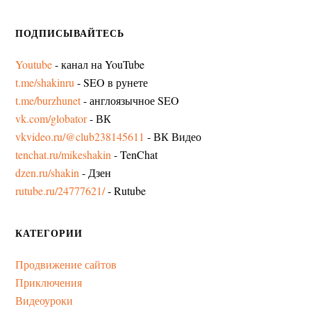
ПОДПИСЫВАЙТЕСЬ
Youtube
- канал на YouTube
t.me/shakinru
- SEO в рунете
t.me/burzhunet
- англоязычное SEO
vk.com/globator
- ВК
vkvideo.ru/@club238145611
- ВК Видео
tenchat.ru/mikeshakin
- TenChat
dzen.ru/shakin
- Дзен
rutube.ru/24777621/
- Rutube
КАТЕГОРИИ
Продвижение сайтов
Приключения
Видеоуроки