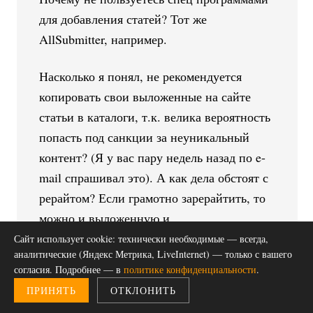
для добавления статей? Тот же
AllSubmitter, например.
Насколько я понял, не рекомендуется
копировать свои выложенные на сайте
статьи в каталоги, т.к. велика вероятность
попасть под санкции за неуникальный
контент? (Я у вас пару недель назад по e-
mail спрашивал это). А как дела обстоят с
рерайтом? Если грамотно зарерайтить, то
можно и выложенную и
проиндексированную статью отправить в
Сайт использует cookie: технически необходимые — всегда,
аналитические (Яндекс Метрика, LiveInternet) — только с вашего
каталоги?
согласия. Подробнее — в
политике конфиденциальности
.
ПРИНЯТЬ
ОТКЛОНИТЬ