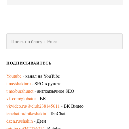
ПОДПИСЫВАЙТЕСЬ
Youtube
- канал на YouTube
t.me/shakinru
- SEO в рунете
t.me/burzhunet
- англоязычное SEO
vk.com/globator
- ВК
vkvideo.ru/@club238145611
- ВК Видео
tenchat.ru/mikeshakin
- TenChat
dzen.ru/shakin
- Дзен
rutube.ru/24777621/
- Rutube