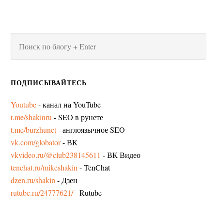
ПОДПИСЫВАЙТЕСЬ
Youtube
- канал на YouTube
t.me/shakinru
- SEO в рунете
t.me/burzhunet
- англоязычное SEO
vk.com/globator
- ВК
vkvideo.ru/@club238145611
- ВК Видео
tenchat.ru/mikeshakin
- TenChat
dzen.ru/shakin
- Дзен
rutube.ru/24777621/
- Rutube