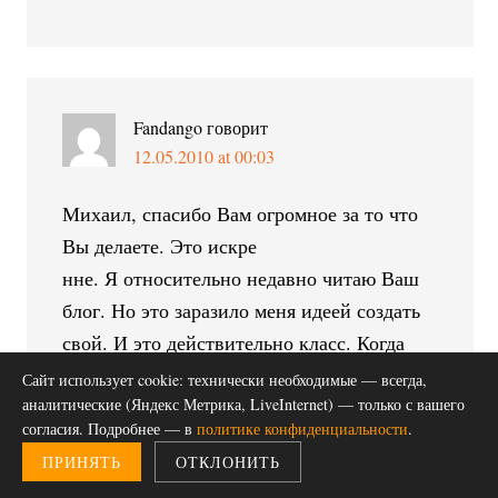
Fandango
говорит
12.05.2010 at 00:03
Михаил, спасибо Вам огромное за то что
Вы делаете. Это искре
нне. Я относительно недавно читаю Ваш
блог. Но это заразило меня идеей создать
свой. И это действительно класс. Когда
очень и очень моногие Ваши статьи
Сайт использует cookie: технически необходимые — всегда,
хочется добавить в закладки.
аналитические (Яндекс Метрика, LiveInternet) — только с вашего
согласия. Подробнее — в
политике конфиденциальности
.
ПРИНЯТЬ
ОТКЛОНИТЬ