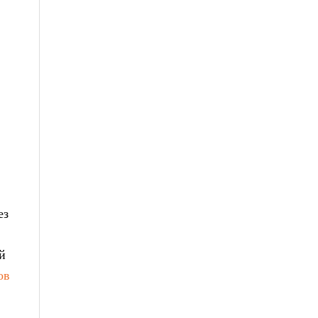
ез
й
ов