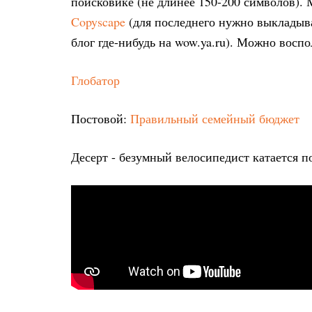
поисковике (не длинее 150-200 символов).
Copyscape
(для последнего нужно выкладыва
блог где-нибудь на wow.ya.ru). Можно восп
Глобатор
Постовой:
Правильный семейный бюджет
Десерт - безумный велосипедист катается п