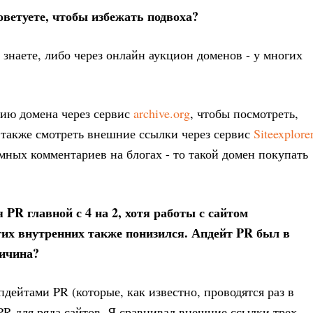
оветуете, чтобы избежать подвоха?
 знаете, либо через онлайн аукцион доменов - у многих
рию домена через сервис
archive.org
, чтобы посмотреть,
а также смотреть внешние ссылки через сервис
Siteexplore
мных комментариев на блогах - то такой домен покупать
 PR главной с 4 на 2, хотя работы с сайтом
гих внутренних также понизился. Апдейт PR был в
ричина?
пдейтами PR (которые, как известно, проводятся раз в
 PR для ряда сайтов. Я сравнивал внешние ссылки трех