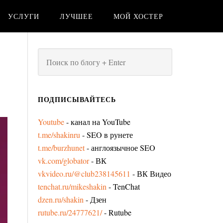
УСЛУГИ
ЛУЧШЕЕ
МОЙ ХОСТЕР
ПОДПИСЫВАЙТЕСЬ
Youtube
- канал на YouTube
t.me/shakinru
- SEO в рунете
t.me/burzhunet
- англоязычное SEO
vk.com/globator
- ВК
vkvideo.ru/@club238145611
- ВК Видео
tenchat.ru/mikeshakin
- TenChat
dzen.ru/shakin
- Дзен
rutube.ru/24777621/
- Rutube