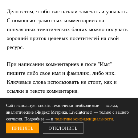
Дело в том, чтобы вас начали замечать и узнавать.
С помощью грамотных комментариев на
популярных тематических блогах можно получать
хороший приток целевых посетителей на свой
ресурс.
При написании комментариев в поле "Имя"
пишите либо свое имя и фамилию, либо ник.
Ключевые слова использовать не стоит, как и
ссылки в тексте комментария.
Сайт использует cookie: технически необходимые — всегда,
Обмен постовыми и блогроллами
аналитические (Яндекс Метрика, LiveInternet) — только с вашего
согласия. Подробнее — в
политике конфиденциальности
.
C самого старта нового блога я бы обменивался
ПРИНЯТЬ
ОТКЛОНИТЬ
постовыми. Это еще один хороший способ