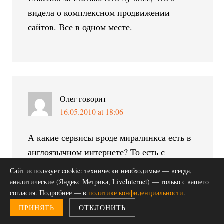
видела о комплексном продвижении
сайтов. Все в одном месте.
Олег
говорит
16.05.2010 at 18:06
А какие сервисы вроде миралинкса есть в
англоязычном интернете? То есть с
разовой оплатой и постоянным
Сайт использует cookie: технически необходимые — всегда,
размещением статьи. Нашел штук 6
аналитические (Яндекс Метрика, LiveInternet) — только с вашего
согласия. Подробнее — в
политике конфиденциальности
.
статейных бирж, но везде ежемесячная
ПРИНЯТЬ
ОТКЛОНИТЬ
оплата.